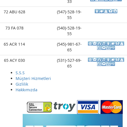
33
72 ABU 628
(547)-528-19-
55
73 FA 078
(540)-528-19-
55
65 ACR 114
(545)-981-67-
65
65 ACY 030
(531)-527-69-
65
S.S.S
65 ADD 997
(545)-803-64-
Müşteri Hizmetleri
31
Gizlilik
Hakkımızda
34 YK 8536
(533)-575-53-
24
34 ZZ 6788
(505)-207-06-
65
65 ABD 544
(533)-575-53-