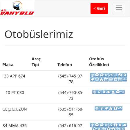
Menü
< Geri
Otobüslerimiz
Araç
Otobüs
Plaka
Tipi
Telefon
Özellikleri
Plaka
Araç
Telefon
Otobüs
33 APP 674
(545)-745-97-
Tipi
Özellikleri
78
10 PT 030
(544)-790-85-
73
GEÇICIUZUN
(535)-511-68-
55
34 MMA 436
(542)-616-97-